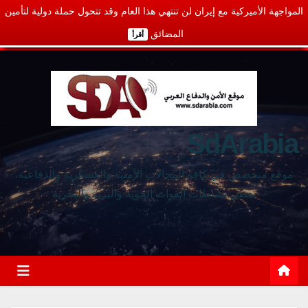
المواجهة الأميركية مع إيران لن تنتهي هذا العام وقد تتحول حملة دولية لتأمين
المضائق
أقرأ
SdArabia
موقع متخصص في كافة المجالات الأمنية والعسكرية والدفاعية،
يغطي نشاطات القوات الجوية والبرية والبحرية