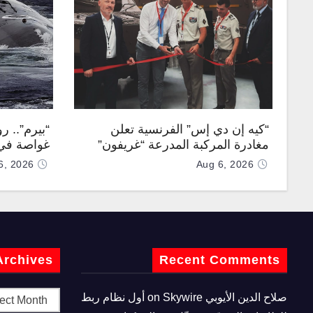
“كيه إن دي إس” الفرنسية تعلن
“بيرم”.. ر
مغادرة المركبة المدرعة “غريفون”
غواصة في 
رقم 1000 لخط الإنتاج
كروز فرط
6, 2026
Aug 6, 2026
Archives
Recent Comments
صلاح الدين الأيوبي
on
Skywire أول نظام ربط