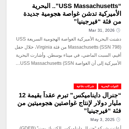
“USS Massachusetts”.. البحرية
الأميركية تدشن غواصة هجومية جديدة
من فئة “فيرجينيا”
Mar 31, 2026
دشنت البحرية الأميركية الغواصة الهجومية السريعة USS
Massachusetts (SSN 798) من فئة Virginia، خلال حفل
أقيم، السبت الماضي، في ميناء بوسطن. وأشارت البحرية
الأميركية إلى أن الغواصة USS Massachusetts (SSN…
القوات البحرية
شركات دفاعية
“جنرال دايناميكس” تبرم عقداً بقيمة 12
مليار دولار لإنتاج غواصتين هجوميتين من
فئة “فيرجينيا”
May 3, 2025
أعلنت شركة “جنرال دايناميكس إلكتريك بوت” (GDEB)،