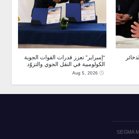
ذخائر
“إمبراير” تعزز قدرات القوات الجوية
الكولومبية في النقل الجوي والتزوّد
بالوقود جوًا من خلال تزويدها بطائرتي
Aug 5, 2026
“كيه سي-390 ميلينيوم”
SEGMA ME 