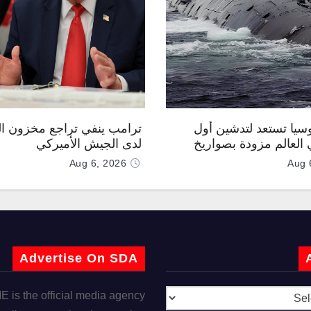
وسيا تستعد لتدشين أول
ترامب ينفي تراجع مخزون ال
العالم مزودة بصواريخ
لدى الجيش الأميركي
 صوتية
Aug 6, 2026
Aug 
Advertise On SDA
is the official media agency