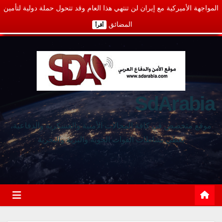
المواجهة الأميركية مع إيران لن تنتهي هذا العام وقد تتحول حملة دولية لتأمين
المضائق
أقرأ
SdArabia
موقع متخصص في كافة المجالات الأمنية والعسكرية والدفاعية،
يغطي نشاطات القوات الجوية والبرية والبحرية