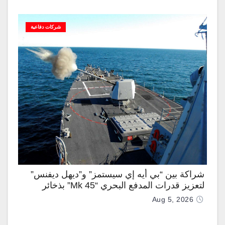
شركات دفاعية
شراكة بين “بي أيه إي سيستمز” و”ديهل ديفنس”
لتعزيز قدرات المدفع البحري “Mk 45” بذخائر
موجهة وصواريخ “IRIS-T”
Aug 5, 2026