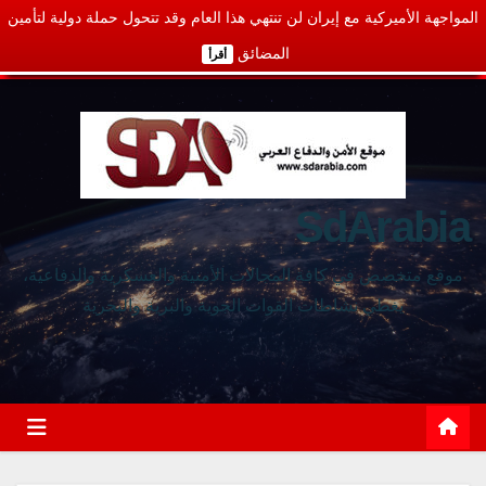
المواجهة الأميركية مع إيران لن تنتهي هذا العام وقد تتحول حملة دولية لتأمين
المضائق
أقرأ
SdArabia
موقع متخصص في كافة المجالات الأمنية والعسكرية والدفاعية،
يغطي نشاطات القوات الجوية والبرية والبحرية