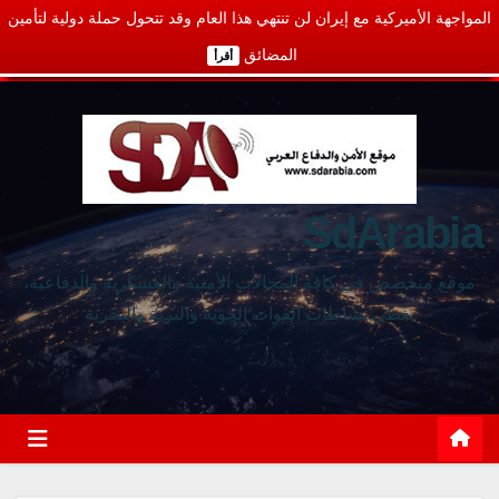
المواجهة الأميركية مع إيران لن تنتهي هذا العام وقد تتحول حملة دولية لتأمين
المضائق
أقرأ
SdArabia
موقع متخصص في كافة المجالات الأمنية والعسكرية والدفاعية،
يغطي نشاطات القوات الجوية والبرية والبحرية