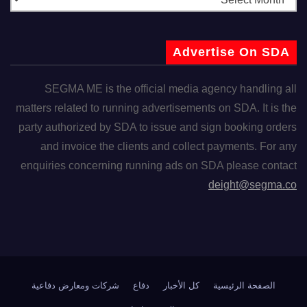
Advertise On SDA
SEGMA ME is the official media agency handling all
matters related to running advertisements on SDA. It is the
party authorized by SDA to issue and sign booking orders
and invoice the clients and collect payments. For any
enquiries concerning running ads on SDA please contact
deight@segma.co
الصفحة الرئيسية
كل الأخبار
دفاع
شركات ومعارض دفاعية