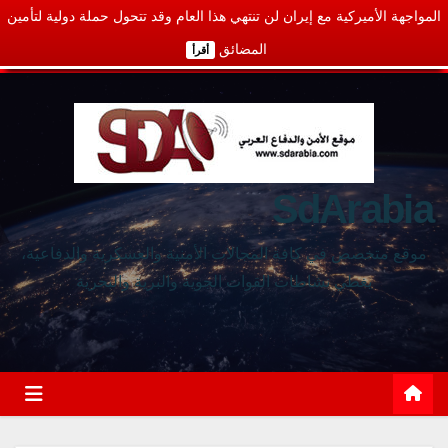
المواجهة الأميركية مع إيران لن تنتهي هذا العام وقد تتحول حملة دولية لتأمين
المضائق
أقرأ
SdArabia
موقع متخصص في كافة المجالات الأمنية والعسكرية والدفاعية،
يغطي نشاطات القوات الجوية والبرية والبحرية