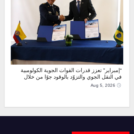
“إمبراير” تعزز قدرات القوات الجوية الكولومبية
في النقل الجوي والتزوّد بالوقود جوًا من خلال
تزويدها بطائرتي “كيه سي-390 ميلينيوم”
Aug 5, 2026