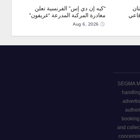
تان
“كيه إن دي إس” الفرنسية تعلن
فاعي
مغادرة المركبة المدرعة “غريفون”
رقم 1000 لخط الإنتاج
Aug 6, 2026
SEGMA ME 
handling
advertis
author
booking 
and collec
concerni