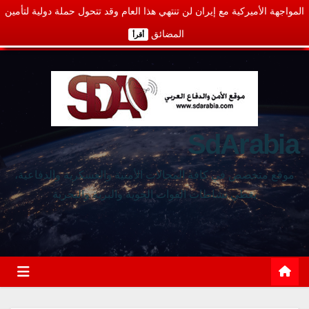
المواجهة الأميركية مع إيران لن تنتهي هذا العام وقد تتحول حملة دولية لتأمين
المضائق
أقرأ
SdArabia
موقع متخصص في كافة المجالات الأمنية والعسكرية والدفاعية،
يغطي نشاطات القوات الجوية والبرية والبحرية