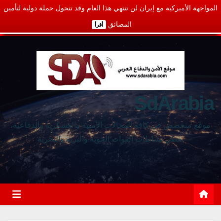
المواجهة الأميركية مع إيران لن تنتهي هذا العام وقد تتحول حملة دولية لتأمين
المضائق
أقرأ
SdArabia
موقع متخصص في كافة المجالات الأمنية والعسكرية والدفاعية،
يغطي نشاطات القوات الجوية والبرية والبحرية