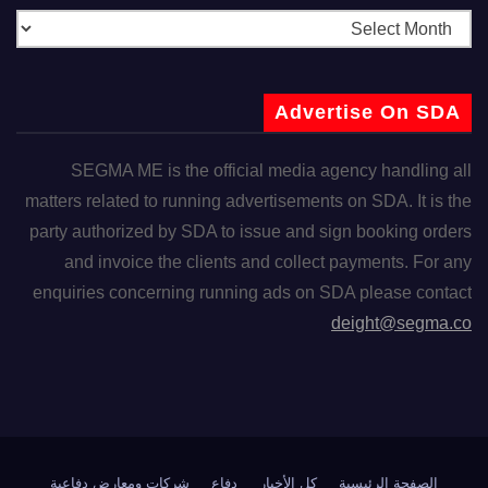
Advertise On SDA
SEGMA ME is the official media agency handling all
matters related to running advertisements on SDA. It is the
party authorized by SDA to issue and sign booking orders
and invoice the clients and collect payments. For any
enquiries concerning running ads on SDA please contact
deight@segma.co
الصفحة الرئيسية
كل الأخبار
دفاع
شركات ومعارض دفاعية