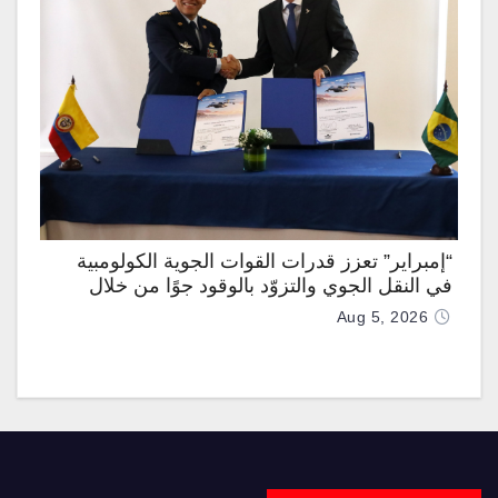
“إمبراير” تعزز قدرات القوات الجوية الكولومبية
في النقل الجوي والتزوّد بالوقود جوًا من خلال
تزويدها بطائرتي “كيه سي-390 ميلينيوم”
Aug 5, 2026