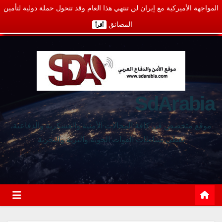
المواجهة الأميركية مع إيران لن تنتهي هذا العام وقد تتحول حملة دولية لتأمين
المضائق
أقرأ
SdArabia
موقع متخصص في كافة المجالات الأمنية والعسكرية والدفاعية،
يغطي نشاطات القوات الجوية والبرية والبحرية