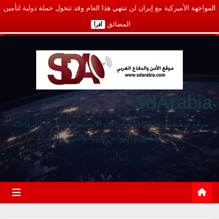
المواجهة الأميركية مع إيران لن تنتهي هذا العام وقد تتحول حملة دولية لتأمين
المضائق
أقرأ
SdArabia
موقع متخصص في كافة المجالات الأمنية والعسكرية والدفاعية،
يغطي نشاطات القوات الجوية والبرية والبحرية