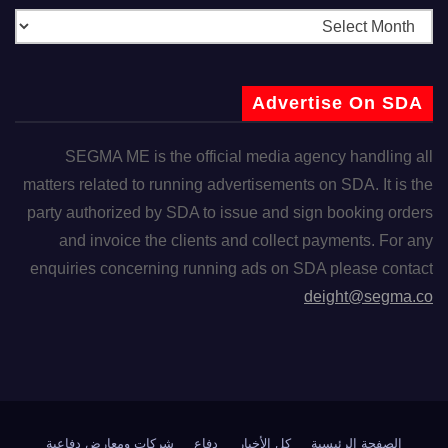
Advertise On SDA
SEGMA ME is the official media agency handling all
matters related to running advertisements on SDA. It is the
party authorized by SDA to issue and sign booking orders
and invoice the clients and collect payments. For any
enquiries concerning running ads on SDA please contact
deight@segma.co
الصفحة الرئيسية
كل الأخبار
دفاع
شركات ومعارض دفاعية