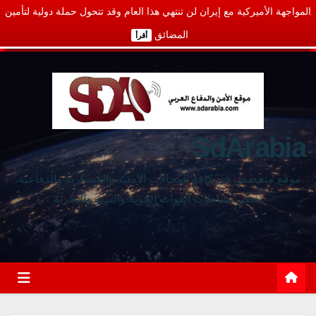
المواجهة الأميركية مع إيران لن تنتهي هذا العام وقد تتحول حملة دولية لتأمين
المضائق
أقرأ
SdArabia
موقع متخصص في كافة المجالات الأمنية والعسكرية والدفاعية،
يغطي نشاطات القوات الجوية والبرية والبحرية