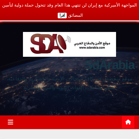
المواجهة الأميركية مع إيران لن تنتهي هذا العام وقد تتحول حملة دولية لتأمين
المضائق
أقرأ
SdArabia
موقع متخصص في كافة المجالات الأمنية والعسكرية والدفاعية،
يغطي نشاطات القوات الجوية والبرية والبحرية