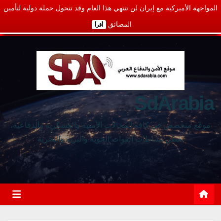
المواجهة الأميركية مع إيران لن تنتهي هذا العام وقد تتحول حملة دولية لتأمين
المضائق
أقرأ
SdArabia
موقع متخصص في كافة المجالات الأمنية والعسكرية والدفاعية،
يغطي نشاطات القوات الجوية والبرية والبحرية