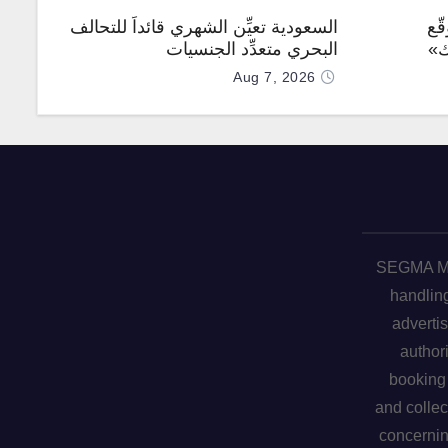
ّع
السعودية تعيِّن الشهري قائداً للتحالف
ك»
البحري متعدِّد الجنسيات
Aug 7, 2026
SEGMA ME 
handling
advertis
author
booking 
and collec
concerni