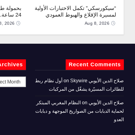
“سيكورسكي” تكمل الاختبارات الأولية
بحمولة طن
لمسيرة الإقلاع والهبوط العمودي
24 ساعة
“نوماد 100”
“TP200”
8, 2026
Aug 8, 2026
Archives
Recent Comments
صلاح الدين الأيوبي
on
Skywire أول نظام ربط
للطائرات المسيّرة يشغّل من المركبات
صلاح الدين الأيوبي
on
النظام المغربي المبتكر
لحماية الدبابات من الصواريخ الموجهة و دبابات
العدو