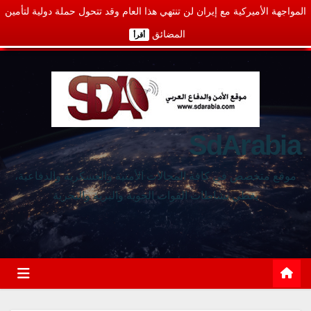
المواجهة الأميركية مع إيران لن تنتهي هذا العام وقد تتحول حملة دولية لتأمين
المضائق
أقرأ
SdArabia
موقع متخصص في كافة المجالات الأمنية والعسكرية والدفاعية،
يغطي نشاطات القوات الجوية والبرية والبحرية