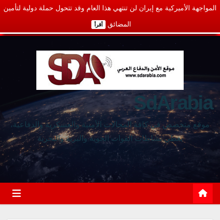
المواجهة الأميركية مع إيران لن تنتهي هذا العام وقد تتحول حملة دولية لتأمين
المضائق
أقرأ
SdArabia
موقع متخصص في كافة المجالات الأمنية والعسكرية والدفاعية،
يغطي نشاطات القوات الجوية والبرية والبحرية