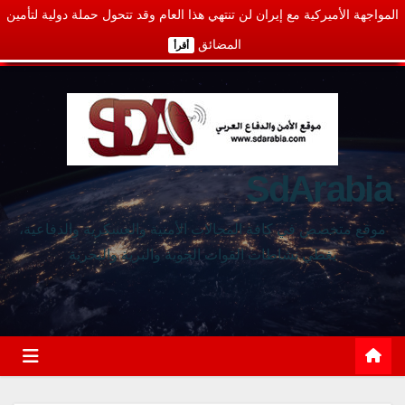
المواجهة الأميركية مع إيران لن تنتهي هذا العام وقد تتحول حملة دولية لتأمين
المضائق
أقرأ
SdArabia
موقع متخصص في كافة المجالات الأمنية والعسكرية والدفاعية،
يغطي نشاطات القوات الجوية والبرية والبحرية