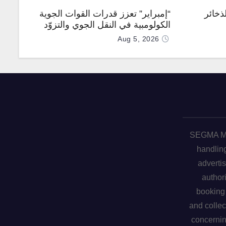
ذخائر
“إمبراير” تعزز قدرات القوات الجوية
الكولومبية في النقل الجوي والتزوّد
بالوقود جوًا من خلال تزويدها بطائرتي
Aug 5, 2026
“كيه سي-390 ميلينيوم”
SEGMA ME 
handling
advertis
author
booking 
and collec
concerni