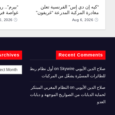
“كيه إن دي إس” الفرنسية تعلن
“بيرم”.. ر
مغادرة المركبة المدرعة “غريفون”
غواصة في 
رقم 1000 لخط الإنتاج
كروز فرط
6, 2026
Aug 6, 2026
Archives
Recent Comments
صلاح الدين الأيوبي
on
Skywire أول نظام ربط
للطائرات المسيّرة يشغّل من المركبات
صلاح الدين الأيوبي
on
النظام المغربي المبتكر
لحماية الدبابات من الصواريخ الموجهة و دبابات
العدو