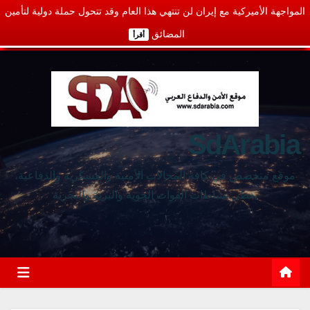
المواجهة الأميركية مع إيران لن تنتهي هذا العام وقد تتحول حملة دولية لتأمين
المضائق
أقرأ
SdArabia
موقع متخصص في كافة المجالات الأمنية والعسكرية والدفاعية،
يغطي نشاطات القوات الجوية والبرية والبحرية