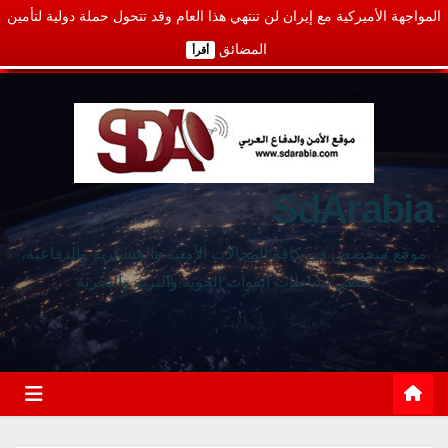
المواجهة الأميركية مع إيران لن تنتهي هذا العام وقد تتحول حملة دولية لتأمين
المضائق
أقرأ
SdArabia
موقع متخصص في كافة المجالات الأمنية والعسكرية والدفاعية،
يغطي نشاطات القوات الجوية والبرية والبحرية