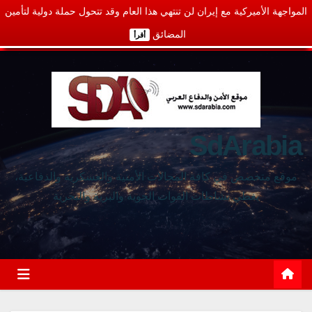
المواجهة الأميركية مع إيران لن تنتهي هذا العام وقد تتحول حملة دولية لتأمين
المضائق
أقرأ
SdArabia
موقع متخصص في كافة المجالات الأمنية والعسكرية والدفاعية،
يغطي نشاطات القوات الجوية والبرية والبحرية