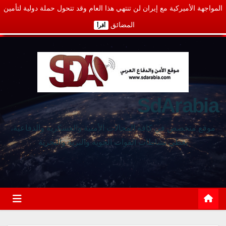
المواجهة الأميركية مع إيران لن تنتهي هذا العام وقد تتحول حملة دولية لتأمين
المضائق
أقرأ
SdArabia
موقع متخصص في كافة المجالات الأمنية والعسكرية والدفاعية،
يغطي نشاطات القوات الجوية والبرية والبحرية