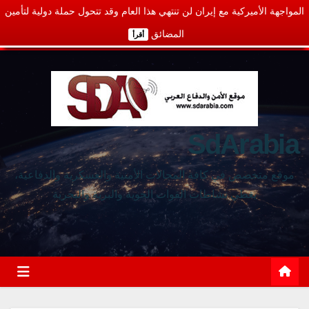
المواجهة الأميركية مع إيران لن تنتهي هذا العام وقد تتحول حملة دولية لتأمين
المضائق
أقرأ
SdArabia
موقع متخصص في كافة المجالات الأمنية والعسكرية والدفاعية،
يغطي نشاطات القوات الجوية والبرية والبحرية