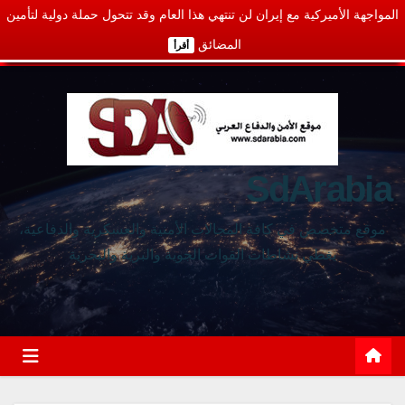
المواجهة الأميركية مع إيران لن تنتهي هذا العام وقد تتحول حملة دولية لتأمين
المضائق
أقرأ
SdArabia
موقع متخصص في كافة المجالات الأمنية والعسكرية والدفاعية،
يغطي نشاطات القوات الجوية والبرية والبحرية