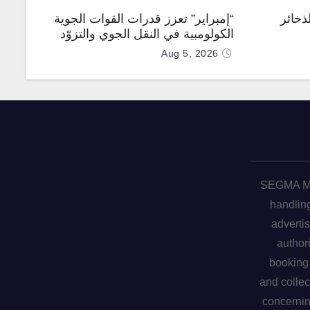
ذخائر
“إمبراير” تعزز قدرات القوات الجوية
الكولومبية في النقل الجوي والتزوّد
بالوقود جوًا من خلال تزويدها بطائرتي
Aug 5, 2026
“كيه سي-390 ميلينيوم”
SEGMA ME 
handling
advertis
author
booking 
and collec
concerni