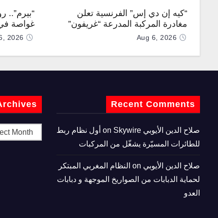
“كيه إن دي إس” الفرنسية تعلن
“بيرم”.. ر
مغادرة المركبة المدرعة “غريفون”
غواصة في 
رقم 1000 لخط الإنتاج
كروز فرط
6, 2026
Aug 6, 2026
Archives
Recent Comments
صلاح الدين الأيوبي
on
Skywire أول نظام ربط
للطائرات المسيّرة يشغّل من المركبات
صلاح الدين الأيوبي
on
النظام المغربي المبتكر
لحماية الدبابات من الصواريخ الموجهة و دبابات
العدو