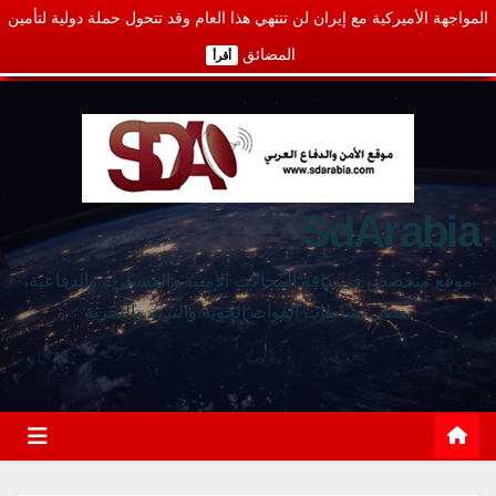
المواجهة الأميركية مع إيران لن تنتهي هذا العام وقد تتحول حملة دولية لتأمين
المضائق
أقرأ
SdArabia
موقع متخصص في كافة المجالات الأمنية والعسكرية والدفاعية،
يغطي نشاطات القوات الجوية والبرية والبحرية