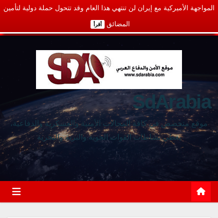
المواجهة الأميركية مع إيران لن تنتهي هذا العام وقد تتحول حملة دولية لتأمين
المضائق
أقرأ
SdArabia
موقع متخصص في كافة المجالات الأمنية والعسكرية والدفاعية،
يغطي نشاطات القوات الجوية والبرية والبحرية