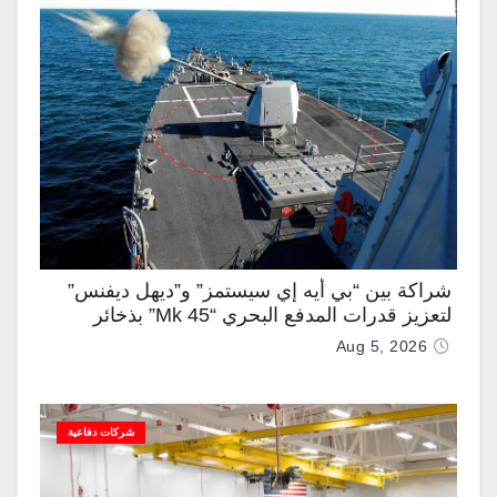
شراكة بين “بي أيه إي سيستمز” و”ديهل ديفنس”
لتعزيز قدرات المدفع البحري “Mk 45” بذخائر
موجهة وصواريخ “IRIS-T”
Aug 5, 2026
شركات دفاعية