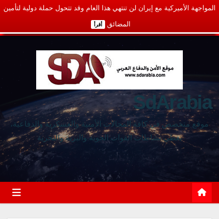
المواجهة الأميركية مع إيران لن تنتهي هذا العام وقد تتحول حملة دولية لتأمين
المضائق
أقرأ
SdArabia
موقع متخصص في كافة المجالات الأمنية والعسكرية والدفاعية،
يغطي نشاطات القوات الجوية والبرية والبحرية