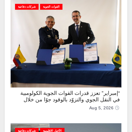
القوات الجوية
شركات دفاعية
“إمبراير” تعزز قدرات القوات الجوية الكولومبية
في النقل الجوي والتزوّد بالوقود جوًا من خلال
تزويدها بطائرتي “كيه سي-390 ميلينيوم”
Aug 5, 2026
الأخبار الإقليمية
شركات دفاعية