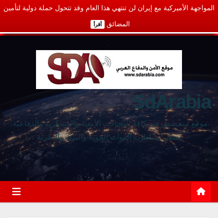
المواجهة الأميركية مع إيران لن تنتهي هذا العام وقد تتحول حملة دولية لتأمين
المضائق
أقرأ
SdArabia
موقع متخصص في كافة المجالات الأمنية والعسكرية والدفاعية،
يغطي نشاطات القوات الجوية والبرية والبحرية