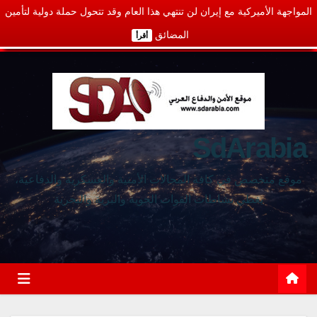
المواجهة الأميركية مع إيران لن تنتهي هذا العام وقد تتحول حملة دولية لتأمين
المضائق
أقرأ
SdArabia
موقع متخصص في كافة المجالات الأمنية والعسكرية والدفاعية،
يغطي نشاطات القوات الجوية والبرية والبحرية