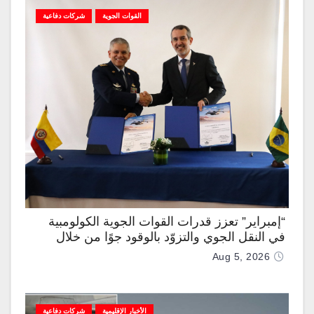
القوات الجوية
شركات دفاعية
“إمبراير” تعزز قدرات القوات الجوية الكولومبية
في النقل الجوي والتزوّد بالوقود جوًا من خلال
تزويدها بطائرتي “كيه سي-390 ميلينيوم”
Aug 5, 2026
الأخبار الإقليمية
شركات دفاعية