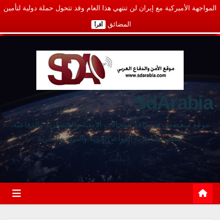
المواجهة الأميركية مع إيران لن تنتهي هذا العام وقد تتحول حملة دولية لتأمين
المضائق
أقرأ
SdArabia
موقع متخصص في كافة المجالات الأمنية والعسكرية والدفاعية،
يغطي نشاطات القوات الجوية والبرية والبحرية