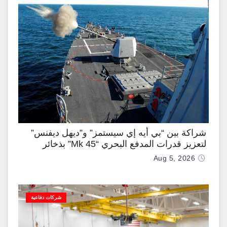
شراكة بين “بي أيه إي سيستمز” و”ديهل ديفنس”
لتعزيز قدرات المدفع البحري “Mk 45” بذخائر
موجهة وصواريخ “IRIS-T”
Aug 5, 2026
شركات دفاعية