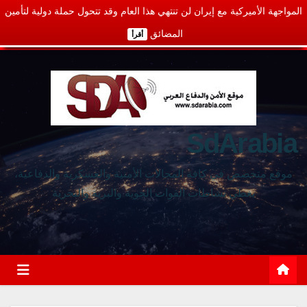
المواجهة الأميركية مع إيران لن تنتهي هذا العام وقد تتحول حملة دولية لتأمين
المضائق
أقرأ
SdArabia
موقع متخصص في كافة المجالات الأمنية والعسكرية والدفاعية،
يغطي نشاطات القوات الجوية والبرية والبحرية