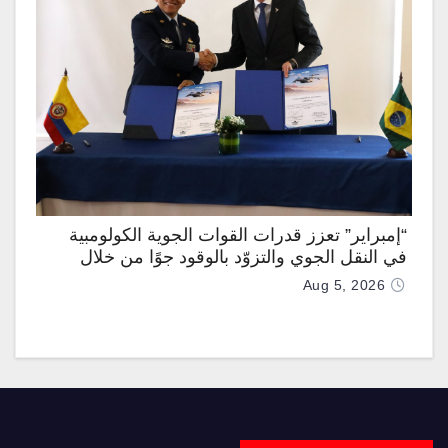
“إمبراير” تعزز قدرات القوات الجوية الكولومبية
في النقل الجوي والتزوّد بالوقود جوًا من خلال
تزويدها بطائرتي “كيه سي-390 ميلينيوم”
Aug 5, 2026