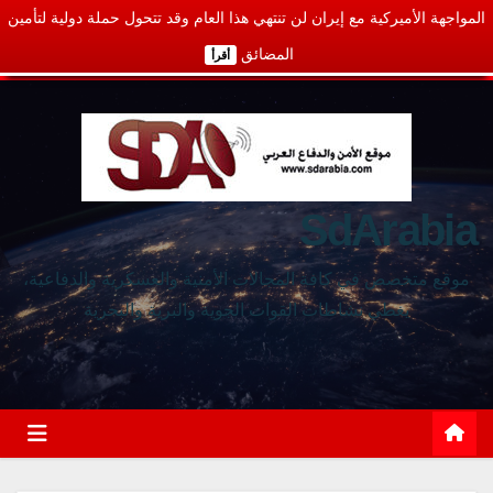
المواجهة الأميركية مع إيران لن تنتهي هذا العام وقد تتحول حملة دولية لتأمين
المضائق
أقرأ
SdArabia
موقع متخصص في كافة المجالات الأمنية والعسكرية والدفاعية،
يغطي نشاطات القوات الجوية والبرية والبحرية