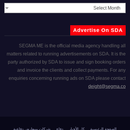
Advertise On SDA
SEGMA ME is the official media agency handling all
matters related to running advertisements on SDA. It is the
party authorized by SDA to issue and sign booking orders
and invoice the clients and collect payments. For any
enquiries concerning running ads on SDA please contact
deight@segma.co
الصفحة الرئيسية
كل الأخبار
دفاع
شركات ومعارض دفاعية