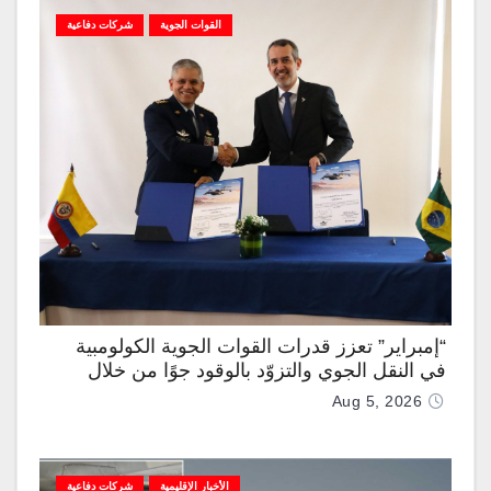
القوات الجوية
شركات دفاعية
“إمبراير” تعزز قدرات القوات الجوية الكولومبية
في النقل الجوي والتزوّد بالوقود جوًا من خلال
تزويدها بطائرتي “كيه سي-390 ميلينيوم”
Aug 5, 2026
الأخبار الإقليمية
شركات دفاعية