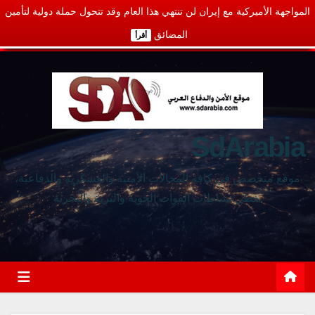
المواجهة الأميركية مع إيران لن تنتهي هذا العام وقد تتحول حملة دولية لتأمين
المضائق
أقرأ
SdArabia
موقع متخصص في كافة المجالات الأمنية والعسكرية والدفاعية،
يغطي نشاطات القوات الجوية والبرية والبحرية