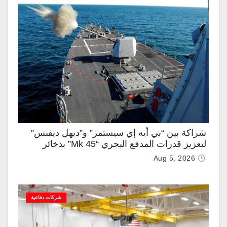
شراكة بين “بي أيه إي سيستمز” و”ديهل ديفنس”
لتعزيز قدرات المدفع البحري “Mk 45” بذخائر
موجهة وصواريخ “IRIS-T”
Aug 5, 2026
شركات دفاعية