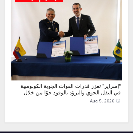
“إمبراير” تعزز قدرات القوات الجوية الكولومبية
في النقل الجوي والتزوّد بالوقود جوًا من خلال
تزويدها بطائرتي “كيه سي-390 ميلينيوم”
Aug 5, 2026