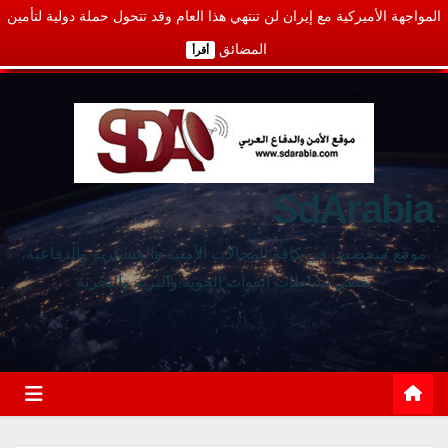
المواجهة الأميركية مع إيران لن تنتهي هذا العام وقد تتحول حملة دولية لتأمين
المضائق
أقرأ
SdArabia
موقع متخصص في كافة المجالات الأمنية والعسكرية والدفاعية،
يغطي نشاطات القوات الجوية والبرية والبحرية