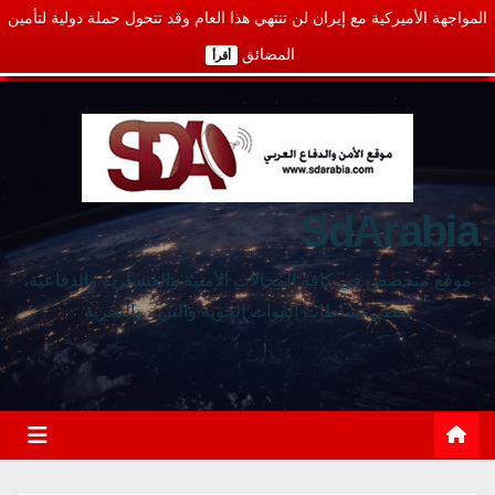
المواجهة الأميركية مع إيران لن تنتهي هذا العام وقد تتحول حملة دولية لتأمين
المضائق
أقرأ
SdArabia
موقع متخصص في كافة المجالات الأمنية والعسكرية والدفاعية،
يغطي نشاطات القوات الجوية والبرية والبحرية