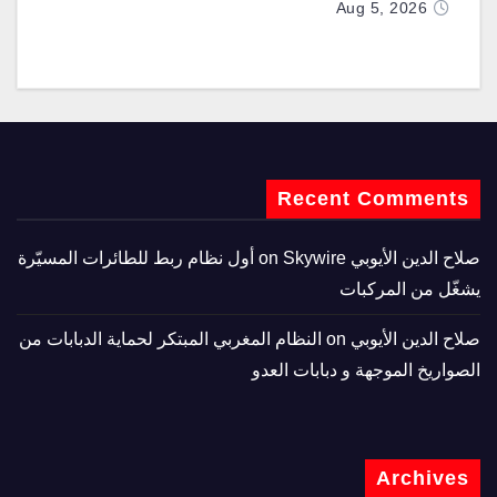
تزويدها بطائرتي “كيه سي-390 ميلينيوم”
Aug 5, 2026
Recent Comments
صلاح الدين الأيوبي
on
Skywire أول نظام ربط للطائرات المسيّرة
يشغّل من المركبات
صلاح الدين الأيوبي
on
النظام المغربي المبتكر لحماية الدبابات من
الصواريخ الموجهة و دبابات العدو
Archives