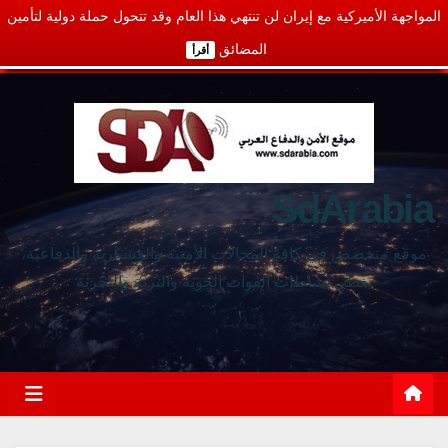
المواجهة الأميركية مع إيران لن تنتهي هذا العام وقد تتحول حملة دولية لتأمين
المضائق
أقرأ
SdArabia
موقع متخصص في كافة المجالات الأمنية والعسكرية والدفاعية،
يغطي نشاطات القوات الجوية والبرية والبحرية