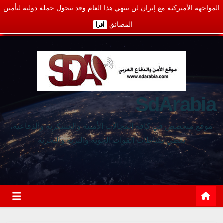
المواجهة الأميركية مع إيران لن تنتهي هذا العام وقد تتحول حملة دولية لتأمين
المضائق
أقرأ
SdArabia
موقع متخصص في كافة المجالات الأمنية والعسكرية والدفاعية،
يغطي نشاطات القوات الجوية والبرية والبحرية