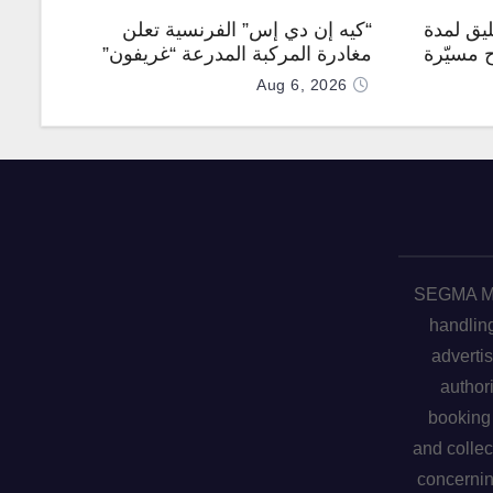
يق لمدة
“كيه إن دي إس” الفرنسية تعلن
ح مسيّرة
مغادرة المركبة المدرعة “غريفون”
رقم 1000 لخط الإنتاج
Aug 6, 2026
SEGMA ME 
handling
advertis
author
booking 
and collec
concerni