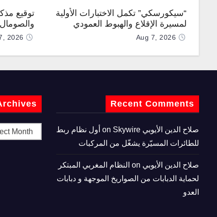
“سيكورسكي” تكمل الاختبارات الأولية
توقيع مذك
لمسيرة الإقلاع والهبوط العمودي
والصومال ل
“نوماد 100”
7, 2026
Aug 7, 2026
Archives
Recent Comments
صلاح الدين الأيوبي
on
Skywire أول نظام ربط
للطائرات المسيّرة يشغّل من المركبات
صلاح الدين الأيوبي
on
النظام المغربي المبتكر
لحماية الدبابات من الصواريخ الموجهة و دبابات
العدو