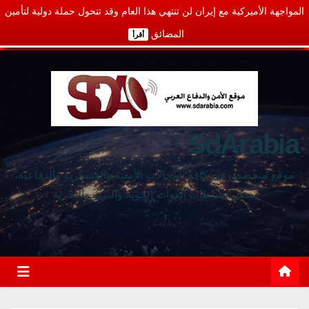
المواجهة الأميركية مع إيران لن تنتهي هذا العام وقد تتحول حملة دولية لتأمين
المضائق
أقرأ
SdArabia
موقع متخصص في كافة المجالات الأمنية والعسكرية والدفاعية،
يغطي نشاطات القوات الجوية والبرية والبحرية