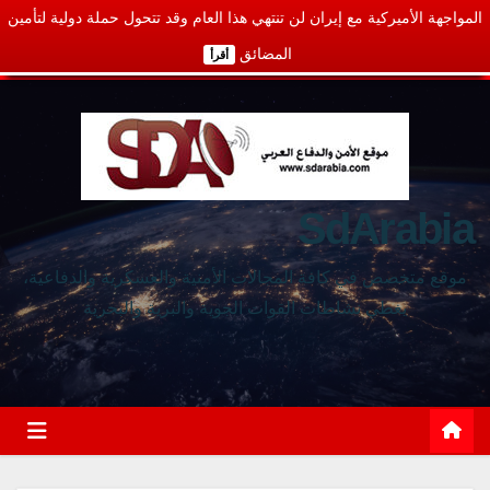
المواجهة الأميركية مع إيران لن تنتهي هذا العام وقد تتحول حملة دولية لتأمين
المضائق
أقرأ
SdArabia
موقع متخصص في كافة المجالات الأمنية والعسكرية والدفاعية،
يغطي نشاطات القوات الجوية والبرية والبحرية