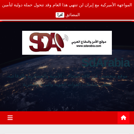
المواجهة الأميركية مع إيران لن تنتهي هذا العام وقد تتحول حملة دولية لتأمين
المضائق
أقرأ
SdArabia
موقع متخصص في كافة المجالات الأمنية والعسكرية والدفاعية،
يغطي نشاطات القوات الجوية والبرية والبحرية