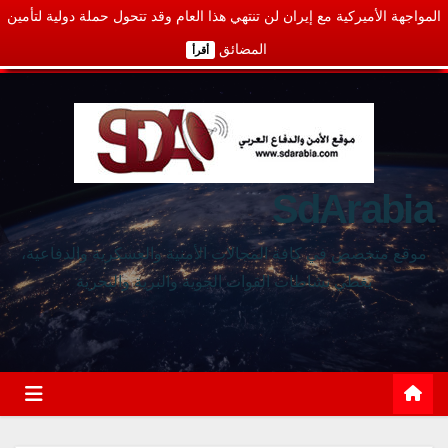
المواجهة الأميركية مع إيران لن تنتهي هذا العام وقد تتحول حملة دولية لتأمين
المضائق
أقرأ
SdArabia
موقع متخصص في كافة المجالات الأمنية والعسكرية والدفاعية،
يغطي نشاطات القوات الجوية والبرية والبحرية