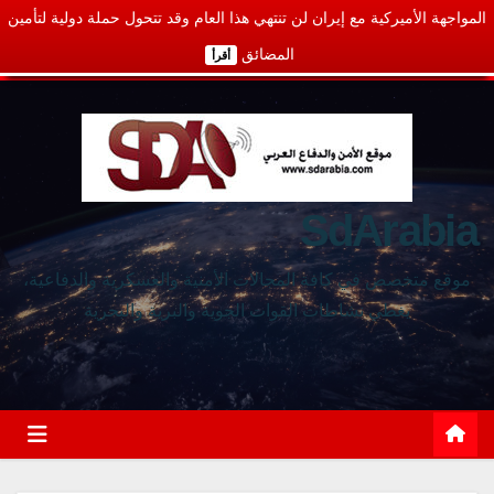
المواجهة الأميركية مع إيران لن تنتهي هذا العام وقد تتحول حملة دولية لتأمين
المضائق
أقرأ
SdArabia
موقع متخصص في كافة المجالات الأمنية والعسكرية والدفاعية،
يغطي نشاطات القوات الجوية والبرية والبحرية