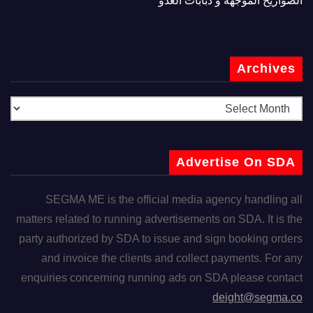
الصواريخ الموجهة و دبابات العدو
Archives
Advertise On SDA
SEGMA ME is the official media agency handling all
matters related to running advertisements on SDA. It is the
party authorized by SDA to issue and sign booking orders
and invoice the clients and collect payments. For any
enquiries concerning running ads on SDA please contact
deight@segma.co