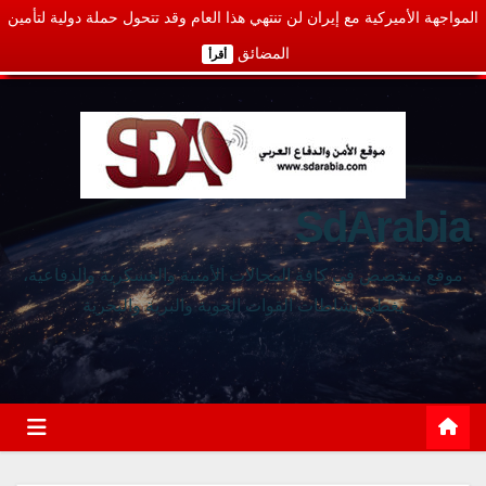
المواجهة الأميركية مع إيران لن تنتهي هذا العام وقد تتحول حملة دولية لتأمين
المضائق
أقرأ
SdArabia
موقع متخصص في كافة المجالات الأمنية والعسكرية والدفاعية،
يغطي نشاطات القوات الجوية والبرية والبحرية