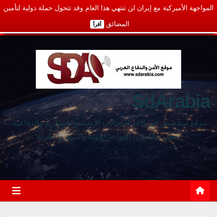
المواجهة الأميركية مع إيران لن تنتهي هذا العام وقد تتحول حملة دولية لتأمين
المضائق
أقرأ
SdArabia
موقع متخصص في كافة المجالات الأمنية والعسكرية والدفاعية،
يغطي نشاطات القوات الجوية والبرية والبحرية