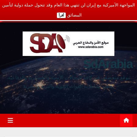
المواجهة الأميركية مع إيران لن تنتهي هذا العام وقد تتحول حملة دولية لتأمين
المضائق
أقرأ
SdArabia
موقع متخصص في كافة المجالات الأمنية والعسكرية والدفاعية،
يغطي نشاطات القوات الجوية والبرية والبحرية