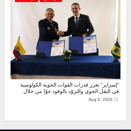
“إمبراير” تعزز قدرات القوات الجوية الكولومبية
في النقل الجوي والتزوّد بالوقود جوًا من خلال
تزويدها بطائرتي “كيه سي-390 ميلينيوم”
Aug 5, 2026