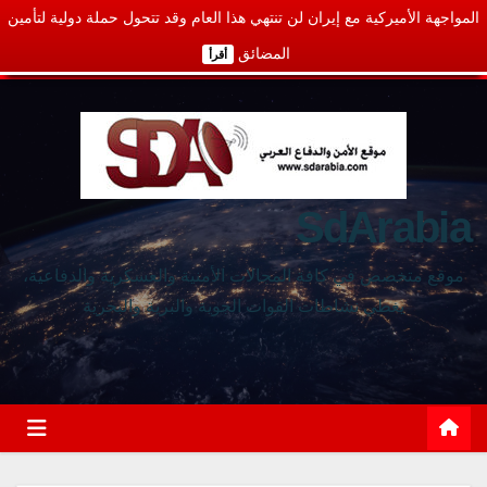
المواجهة الأميركية مع إيران لن تنتهي هذا العام وقد تتحول حملة دولية لتأمين
المضائق
أقرأ
SdArabia
موقع متخصص في كافة المجالات الأمنية والعسكرية والدفاعية،
يغطي نشاطات القوات الجوية والبرية والبحرية