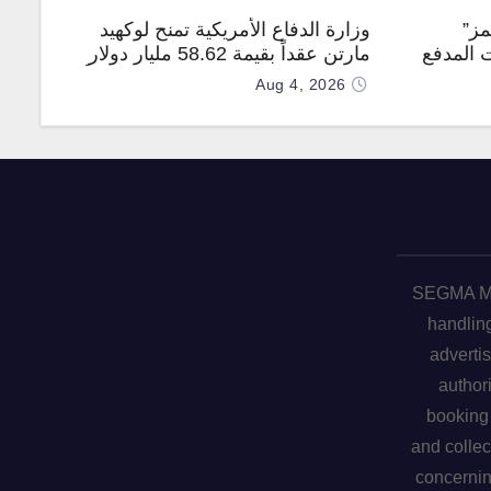
مز”
وزارة الدفاع الأمريكية تمنح لوكهيد
 المدفع
مارتن عقداً بقيمة 58.62 مليار دولار
جهة
لإنتاج صواريخ PAC-3 المطوّرة دعماً
Aug 4, 2026
لـ “ترسانة الحرية”
SEGMA ME 
handling
advertis
author
booking 
and collec
concerni