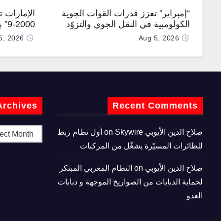
“إمبراير” تعزز قدرات القوات الجوية
الإمارات 
الكولومبية في النقل الجوي والتزوّد
0-9
بالوقود جوًا من خلال تزويدها بطائرتي
المطورة مح
5, 2026
Aug 5, 2026
“كيه سي-390 ميلينيوم”
Archives
Recent Comments
صلاح الدين الأيوبي
on
Skywire أول نظام ربط
للطائرات المسيّرة يشغّل من المركبات
صلاح الدين الأيوبي
on
النظام المغربي المبتكر
لحماية الدبابات من الصواريخ الموجهة و دبابات
العدو